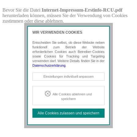
PDF-Download
Bevor Sie die Datei
Internet-Impressum-Erstinfo-RCU.pdf
herunterladen können, müssen Sie der Verwendung von Cookies
Bitte besuchen Sie die Downloadseite von
Internet-Impressum-
zustimmen oder diese ablehnen.
Erstinfo-RCU.pdf
für weitere Details.
WIR VERWENDEN COOKIES
Entscheiden Sie selbst, ob diese Website neben
funktionell zum Betrieb der Website
erforderlichen Cookies auch Betreiber-Cookies
sowie Cookies für Tracking und Targeting
verwenden darf. Weitere Details finden Sie in der
Datenschutzerklärung
.
Notwendige Cookies
Einstellungen individuell anpassen
Diese Cookies sind erforderlich, um die
grundlegende Funktionalität der Website
zu sichern.
Alle Cookies ablehnen und
speichern
Tracking- und Targeting-Cookies
Diese Cookies sind erforderlich, um
Alle Cookies zulassen und speichern
unsere Website auf Ihre Bedürfnisse hin
zu optimieren. Hierzu gehört eine
bedarfsgerechte Gestaltung und
fortlaufende Verbesserung unseres
Angebotes einschließlich der
Verknüpfung zu Social-Media-